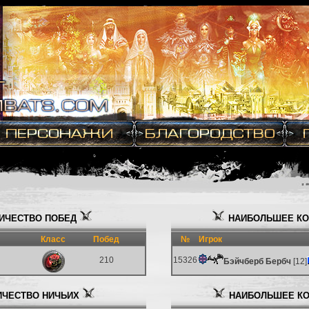
ИЧЕСТВО ПОБЕД
НАИБОЛЬШЕЕ КО
Класс
Побед
№
Игрок
210
15326
Бэйчберб Бербч
[12]
ЧЕСТВО НИЧЬИХ
НАИБОЛЬШЕЕ КО