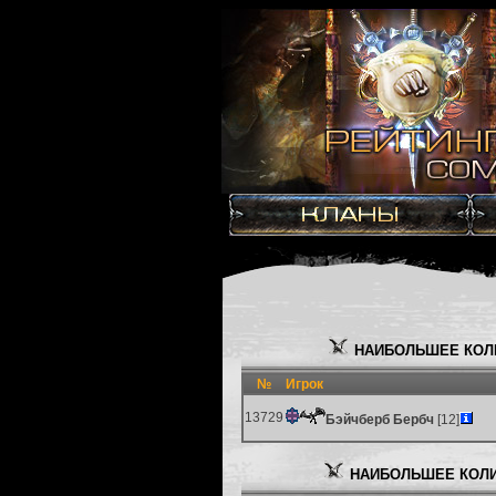
НАИБОЛЬШЕЕ КОЛ
№
Игрок
13729
Бэйчберб Бербч
[12]
НАИБОЛЬШЕЕ КОЛИ