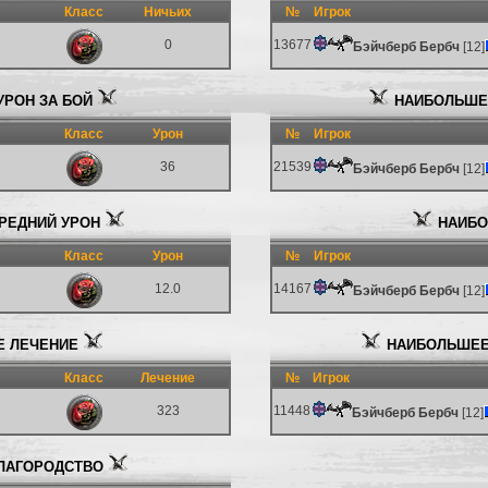
Класс
Ничьих
№
Игрок
0
13677
Бэйчберб Бербч
[12]
РОН ЗА БОЙ
НАИБОЛЬШЕЕ
Класс
Урон
№
Игрок
36
21539
Бэйчберб Бербч
[12]
РЕДНИЙ УРОН
НАИБО
Класс
Урон
№
Игрок
12.0
14167
Бэйчберб Бербч
[12]
 ЛЕЧЕНИЕ
НАИБОЛЬШЕЕ
Класс
Лечение
№
Игрок
323
11448
Бэйчберб Бербч
[12]
ЛАГОРОДСТВО