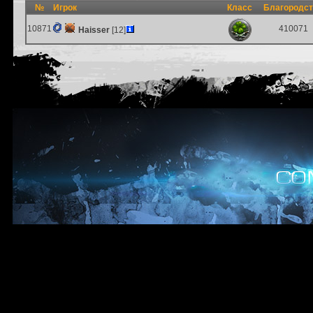
№
Игрок
Класс
Благородс
10871
410071
Haisser
[12]