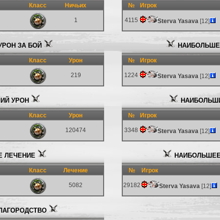
Класс
Ничьих
№
Игрок
1
4115
Sterva Yasava
[12]
РОН ЗА БОЙ
НАИБОЛЬШЕЕ
Класс
Урон
№
Игрок
219
1224
Sterva Yasava
[12]
ИЙ УРОН
НАИБОЛЬШИ
Класс
Урон
№
Игрок
120474
3348
Sterva Yasava
[12]
 ЛЕЧЕНИЕ
НАИБОЛЬШЕЕ
Класс
Лечение
№
Игрок
5082
29182
Sterva Yasava
[12]
ЛАГОРОДСТВО