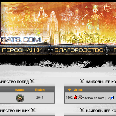
ИЧЕСТВО ПОБЕД
НАИБОЛЬШЕЕ КО
Класс
Побед
№
Игрок
2647
4462
Sterva Yasava
[12]
ЧЕСТВО НИЧЬИХ
НАИБОЛЬШЕЕ КО