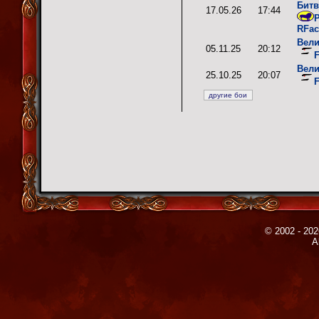
Битв
17.05.26
17:44
P
RFac
Вели
05.11.25
20:12
Вели
25.10.25
20:07
© 2002 - 202
A