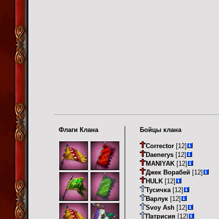
Флаги Клана
Бойцы клана
Corrector
[12]
Daenerys
[12]
MANIYAK
[12]
Джек Ворабей
[12]
HULK
[12]
Тусичка
[12]
Варлук
[12]
Svoy Ash
[12]
Патрисия
[12]