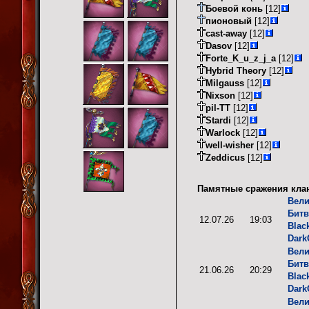
Боевой конь
[12]
пионовый
[12]
cast-away
[12]
Dasov
[12]
Forte_K_u_z_j_a
[12]
Hybrid Theory
[12]
Milgauss
[12]
Nixson
[12]
pil-TT
[12]
Stardi
[12]
Warlock
[12]
well-wisher
[12]
Zeddicus
[12]
Памятные сражения кла
Вели
Битв
12.07.26
19:03
Blac
Dark
Вели
Битв
21.06.26
20:29
Blac
Dark
Вели